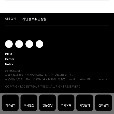
개인정보취급방침
이용약관
INFO
Center
Notice
(주)센트리얼
서울특별시 성동구 독서당로40길 37, 근린생활시설동 B1
/
사업자등록번호 : 367-88-00764
/
대표자 : 한상엽
E-mail : centreal@centreal.co.kr
COPYRIGHT©CENTREAL FITNESS, ALL RIGHT RESERVERD
가격문의
교육일정
방문상담
카카오톡
가맹문의
전화문의