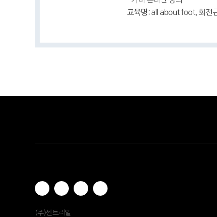
교육명: all about foot, 회
(주)센트리얼